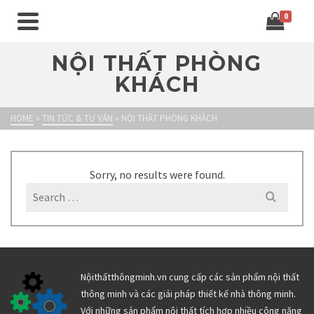
0
NỘI THẤT PHÒNG
KHÁCH
HOME
»
TIN TỨC & TƯ VẤN
»
NỘI THẤT PHÒNG KHÁCH
Sorry, no results were found.
Search
for:
Nộithấtthôngminh.vn cung cấp các sản phẩm nội thất
thông minh và các giải pháp thiết kế nhà thông minh.
Với những sản phẩm nội thất tích hợp nhiều công năng