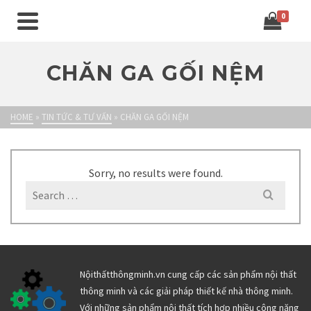
0
CHĂN GA GỐI NỆM
HOME
»
TIN TỨC & TƯ VẤN
»
CHĂN GA GỐI NỆM
Sorry, no results were found.
Search
for:
Nộithấtthôngminh.vn cung cấp các sản phẩm nội thất
thông minh và các giải pháp thiết kế nhà thông minh.
Với những sản phẩm nội thất tích hợp nhiều công năng