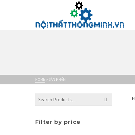
HOME
»
SẢN PHẨM
Search
H
for:
Filter by price
Giá