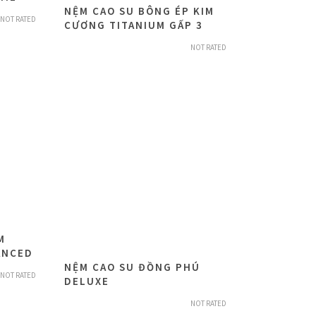
NỆM CAO SU BÔNG ÉP KIM
NOT RATED
CƯƠNG TITANIUM GẤP 3
NOT RATED
M
ANCED
NỆM CAO SU ĐỒNG PHÚ
NOT RATED
DELUXE
NOT RATED