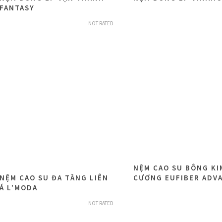
FANTASY
NOT RATED
NỆM CAO SU BÔNG KI
NỆM CAO SU ĐA TẦNG LIÊN
CƯƠNG EUFIBER ADV
Á L’MODA
NOT RATED