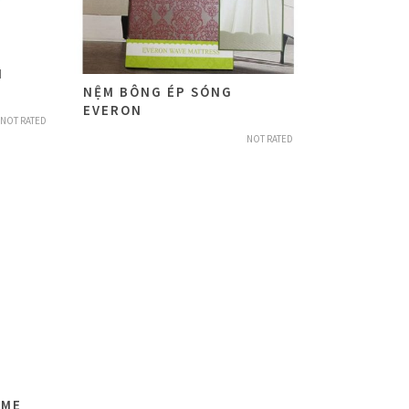
N
NỆM BÔNG ÉP SÓNG
EVERON
NOT RATED
NOT RATED
OME