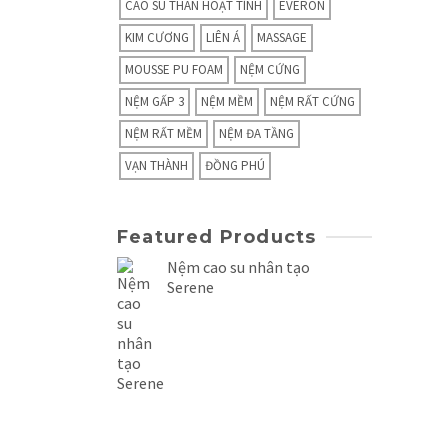
CAO SU THAN HOẠT TÍNH
EVERON
KIM CƯƠNG
LIÊN Á
MASSAGE
MOUSSE PU FOAM
NỆM CỨNG
NỆM GẤP 3
NỆM MỀM
NỆM RẤT CỨNG
NỆM RẤT MỀM
NỆM ĐA TẦNG
VẠN THÀNH
ĐỒNG PHÚ
Featured Products
Nệm cao su nhân tạo
Serene