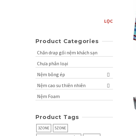
tối
Giá
thiểu
tối
LỌC
đa
Product Categories
Chăn drap gối nệm khách sạn
Chưa phân loại
Nệm bông ép
Nệm cao su thiên nhiên
Nệm Foam
Product Tags
3ZONE
5ZONE