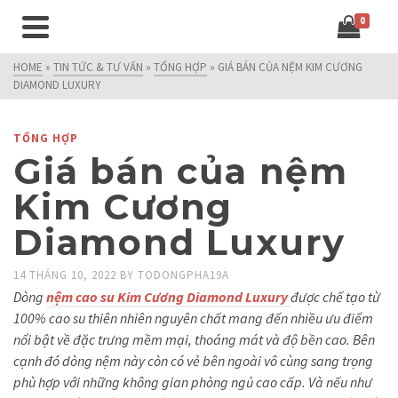
0
HOME
»
TIN TỨC & TƯ VẤN
»
TỔNG HỢP
»
GIÁ BÁN CỦA NỆM KIM CƯƠNG
DIAMOND LUXURY
TỔNG HỢP
Giá bán của nệm
Kim Cương
Diamond Luxury
14 THÁNG 10, 2022
BY
TODONGPHA19A
Dòng
nệm cao su Kim Cương Diamond Luxury
được chế tạo từ
100% cao su thiên nhiên nguyên chất mang đến nhiều ưu điểm
nổi bật về đặc trưng mềm mại, thoáng mát và độ bền cao. Bên
cạnh đó dòng nệm này còn có vẻ bên ngoài vô cùng sang trọng
phù hợp với những không gian phòng ngủ cao cấp. Và nếu như